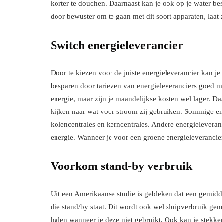
korter te douchen. Daarnaast kan je ook op je water b
door bewuster om te gaan met dit soort apparaten, laat z
Switch energieleverancier
Door te kiezen voor de juiste energieleverancier kan je
besparen door tarieven van energieleveranciers goed met
energie, maar zijn je maandelijkse kosten wel lager. Da
kijken naar wat voor stroom zij gebruiken. Sommige ene
kolencentrales en kerncentrales. Andere energielevera
energie. Wanneer je voor een groene energieleverancier 
Voorkom stand-by verbruik
Uit een Amerikaanse studie is gebleken dat een gemidde
die stand/by staat. Dit wordt ook wel sluipverbruik ge
halen wanneer je deze niet gebruikt. Ook kan je stekk