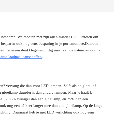
te besparen. We moeten met zijn allen minder CO² uitstoten om
gie besparen ook nog eens besparing in je portemonnee.Daarom
paren. Iedereen denkt tegenwoordig meer aan de natuur en door al
e auto laadpaal aanschaffen
.
n? vervang die dan voor LED lampen. Zelfs als de gloei- of
 gloeilamp duurder is dan andere lampen. Maar je haalt je
amelijk 85% zuiniger dan een gloeilamp, en 75% dan een
ok nog eens 9 keer langer mee dan een gloeilamp. Op de lange
ichting. Daarnaast heb je met LED verlichting ook nog eens