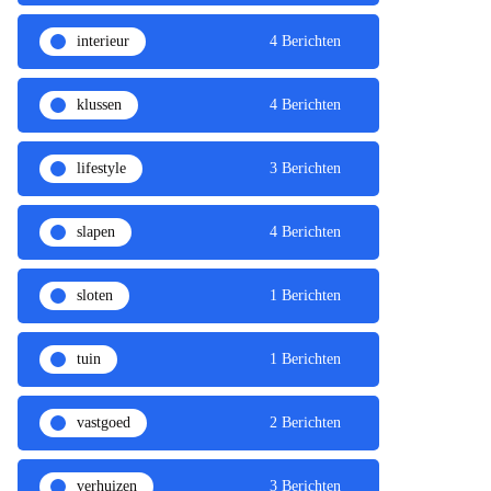
interieur
4 Berichten
klussen
4 Berichten
lifestyle
3 Berichten
slapen
4 Berichten
sloten
1 Berichten
tuin
1 Berichten
vastgoed
2 Berichten
verhuizen
3 Berichten