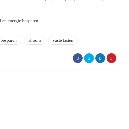
d en energie besparen.
 besparen
stroom
vaste lasten
et weten
energie
i