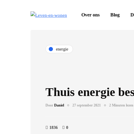
Over ons
Blog
D
energie
Thuis energie be
Door
Daniel
27 september 2021
2 Minuten lezen
1836
0