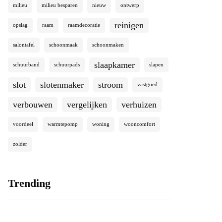
milieu
milieu besparen
nieuw
ontwerp
reinigen
opslag
raam
raamdecoratie
salontafel
schoonmaak
schoonmaken
slaapkamer
schuurband
schuurpads
slapen
slot
slotenmaker
stroom
vastgoed
verbouwen
vergelijken
verhuizen
voordeel
warmtepomp
woning
wooncomfort
zolder
Trending