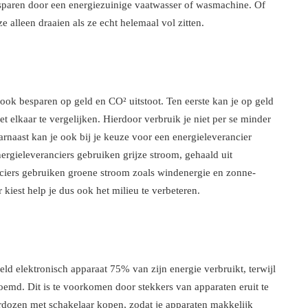
esparen door een energiezuinige vaatwasser of wasmachine. Of
e alleen draaien als ze echt helemaal vol zitten.
 ook besparen op geld en CO² uitstoot. Ten eerste kan je op geld
 elkaar te vergelijken. Hierdoor verbruik je niet per se minder
arnaast kan je ook bij je keuze voor een energieleverancier
rgieleveranciers gebruiken grijze stroom, gehaald uit
nciers gebruiken groene stroom zoals windenergie en zonne-
kiest help je dus ook het milieu te verbeteren.
ld elektronisch apparaat 75% van zijn energie verbruikt, terwijl
noemd. Dit is te voorkomen door stekkers van apparaten eruit te
erdozen met schakelaar kopen, zodat je apparaten makkelijk