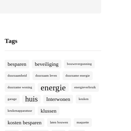
Tags
besparen
beveiliging
bouwevergunning
duurzaamheid
duurzaam leven
duurzame energie
energie
duurzame woning
energieverbruik
huis
Interwonen
garage
keuken
klussen
keukenapparatuur
kosten besparen
laten bouwen
maquette