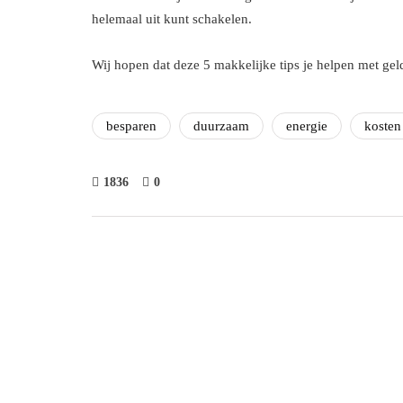
helemaal uit kunt schakelen.
Wij hopen dat deze 5 makkelijke tips je helpen met gel
besparen
duurzaam
energie
kosten
1836
0
interieur
Alles wat je mo
over de Merant