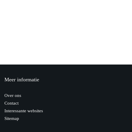
Sociale huurwoning ingaan
21 oktober 2020
Alles wat je moet weten over de Meranti
houtsoort: Van uiterlijk tot
gebruiksmogelijkheden
8 februari 2023
Meer informatie
Hoe reinig ik een boxspring?
6 januari 2020
Over ons
Contact
Interessante websites
Sitemap