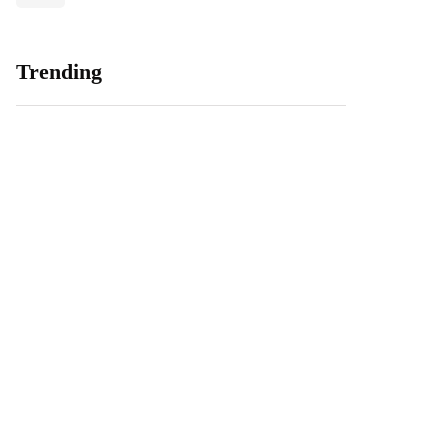
Trending
Zakelijk energie
Sociale huurwoning
vergelijken: let op deze
ingaan
punten
21 oktober 2020
18 december 2019