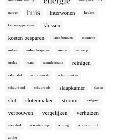
energie
duurzame woning
energieverbruik
huis
Interwonen
garage
keuken
klussen
keukenapparatuur
kosten besparen
laten bouwen
maquette
milieu
milieu besparen
nieuw
ontwerp
reinigen
opslag
raam
raamdecoratie
salontafel
schoonmaak
schoonmaken
slaapkamer
schuurband
schuurpads
slapen
slot
slotenmaker
stroom
vastgoed
verbouwen
vergelijken
verhuizen
voordeel
warmtepomp
woning
wooncomfort
zolder