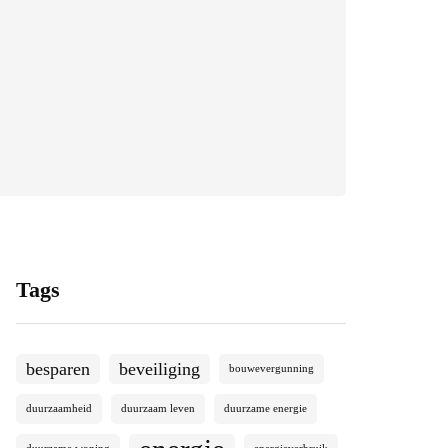
Tags
besparen
beveiliging
bouwevergunning
duurzaamheid
duurzaam leven
duurzame energie