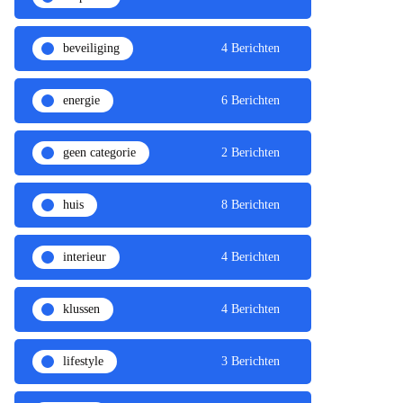
beveiliging
4 Berichten
energie
6 Berichten
geen categorie
2 Berichten
huis
8 Berichten
interieur
4 Berichten
klussen
4 Berichten
lifestyle
3 Berichten