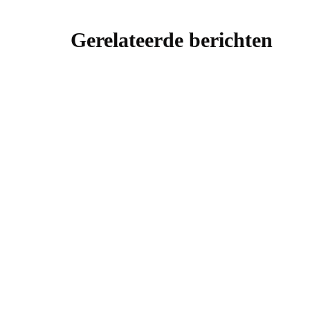
Gerelateerde berichten
energie
Thuis ene
Door
Daniel
2
energie