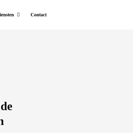
iensten
Contact
 de
n