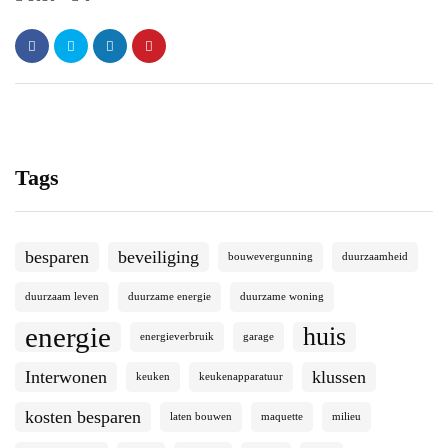
Tags
besparen
beveiliging
bouwevergunning
duurzaamheid
duurzaam leven
duurzame energie
duurzame woning
energie
huis
energieverbruik
garage
Interwonen
klussen
keuken
keukenapparatuur
kosten besparen
laten bouwen
maquette
milieu