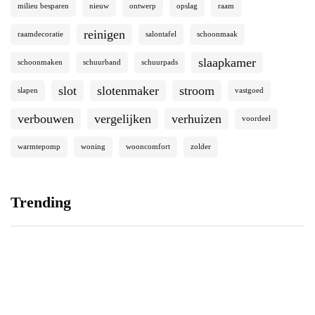
milieu besparen
nieuw
ontwerp
opslag
raam
reinigen
raamdecoratie
salontafel
schoonmaak
slaapkamer
schoonmaken
schuurband
schuurpads
slot
slotenmaker
stroom
slapen
vastgoed
verbouwen
vergelijken
verhuizen
voordeel
warmtepomp
woning
wooncomfort
zolder
Trending