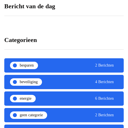
uiterlijk tot
Bericht van de dag
gebruiksmogelijkheden
8 februari 2023
Categorieen
besparen
2 Berichten
beveiliging
4 Berichten
energie
6 Berichten
geen categorie
2 Berichten