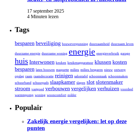
17 september 2025
4 Minuten lezen
Tags
besparen
beveiliging
bouwevergunning
duurzaamheid
duurzaam leven
energie
duurzame energie
duurzame woning
energieverbruik
garage
huis
Interwonen
klussen
kosten
keuken
keukenapparatuur
besparen
laten bouwen
maquette
milieu
milieu besparen
nieuw
ontwerp
reinigen
opslag
raam
raamdecoratie
salontafel
schoonmaak
schoonmaken
slaapkamer
slot
slotenmaker
schuurband
schuurpads
slapen
stroom
verbouwen
vergelijken
verhuizen
vastgoed
voordeel
warmtepomp
woning
wooncomfort
zolder
Populair
Zakelijk energie vergelijken: let op deze
punten